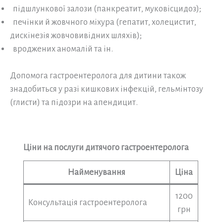
підшлункової залози (панкреатит, муковісцидоз);
печінки й жовчного міхура (гепатит, холецистит,
дискінезія жовчовивідних шляхів);
вроджених аномалій та ін.
Допомога гастроентеролога для дитини також
знадобиться у разі кишкових інфекцій, гельмінтозу
(глисти) та підозри на апендицит.
Ціни на послуги дитячого гастроентеролог
а
Найменування
Ціна
1200
Консультація гастроентеролога
грн