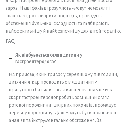
лікаря гастроентеролога в Києві для дітей просто
зараз. Наші фахівці розуміють «мову» немовлят і
знають, як розговорити підлітків, проводять
обстеження будь-якої складності та підбирають
найефективнішу й найбезпечнішу для дітей терапію.
FAQ
Як відбувається огляд дитини у
гастроентеролога?
На прийомі, який триває у середньому пів години,
дитячий лікар проводить огляд дитини у
присутності батьків. Після вивчення анамнезу та
скарг гастроентеролог робить зовнішній огляд
ротової порожнини, шкірних покривів, промацує
черевну порожнину. Далі можуть бути призначені
аналізи та інструментальне обстеження. За