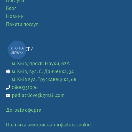
Послуги
Блог
Новини
Пакети послуг
Контакти
КНОПКА
ЗВ'ЯЗКУ
м. Київ, просп. Науки, 62А
м. Київ, вул. С. Данченка, 34
м. Київ вул. Трускавецька, 6в
0800331096
pediatr.love@gmail.com
Договір оферти
Політика використання файлів cookie