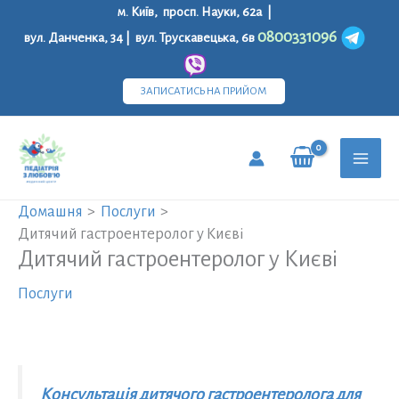
Перейти
м. Київ, просп. Науки, 62а |
до
0800331096
вул. Данченка, 34 | вул. Трускавецька, 6в
вмісту
ЗАПИСАТИСЬ НА ПРИЙОМ
MAI
Домашня
Послуги
MEN
Дитячий гастроентеролог у Києві
Дитячий гастроентеролог у Києві
Послуги
Консультація дитячого гастроентеролога для