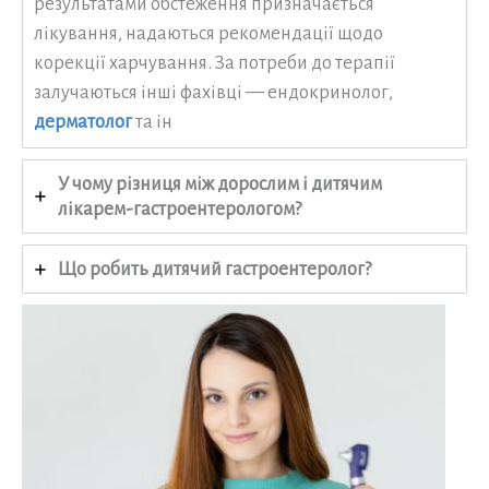
результатами обстеження призначається
лікування, надаються рекомендації щодо
корекції харчування. За потреби до терапії
залучаються інші фахівці — ендокринолог,
дерматолог
та ін
У чому різниця між дорослим і дитячим
лікарем-гастроентерологом?
Що робить дитячий гастроентеролог?