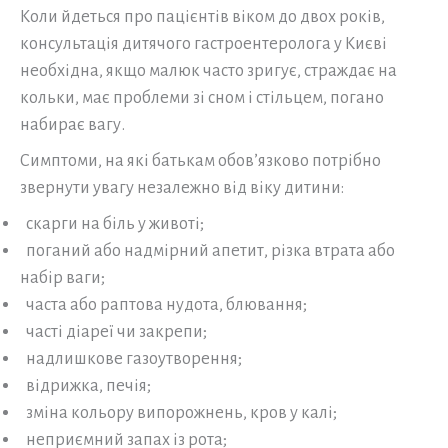
Коли йдеться про пацієнтів віком до двох років,
консультація дитячого гастроентеролога у Києві
необхідна, якщо малюк часто зригує, страждає на
кольки, має проблеми зі сном і стільцем, погано
набирає вагу.
Симптоми, на які батькам обов’язково потрібно
звернути увагу незалежно від віку дитини:
скарги на біль у животі;
поганий або надмірний апетит, різка втрата або
набір ваги;
часта або раптова нудота, блювання;
часті діареї чи закрепи;
надлишкове газоутворення;
відрижка, печія;
зміна кольору випорожнень, кров у калі;
неприємний запах із рота;