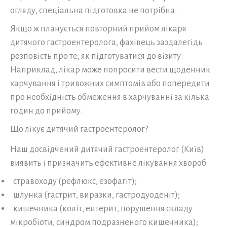
огляду, спеціальна підготовка не потрібна.
Якщо ж планується повторний прийом лікаря
дитячого гастроентеролога, фахівець заздалегідь
розповість про те, як підготуватися до візиту.
Наприклад, лікар може попросити вести щоденник
харчування і тривожних симптомів або попередити
про необхідність обмеження в харчуванні за кілька
годин до прийому.
Що лікує дитячий гастроентеролог?
Наш досвідчений дитячий гастроентеролог (Київ)
виявить і призначить ефективне лікування хвороб:
стравоходу (рефлюкс, езофагіт);
шлунка (гастрит, виразки, гастродуоденіт);
кишечника (коліт, ентерит, порушення складу
мікробіоти, синдром подразненого кишечника);