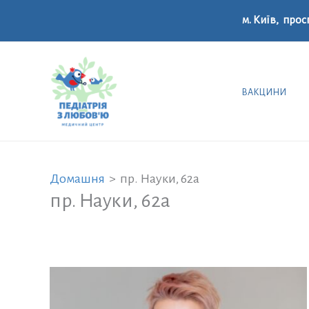
Перейти
м. Київ, прос
до
вмісту
ВАКЦИНИ
Домашня
пр. Науки, 62а
пр. Науки, 62а