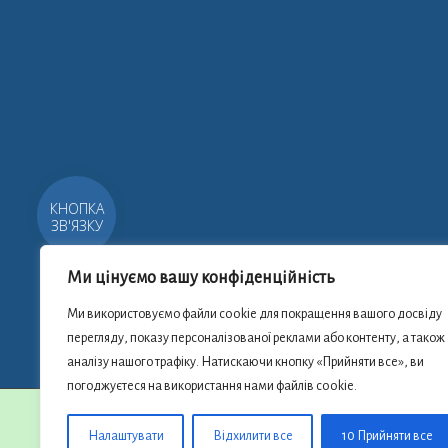
КНОПКА
ЗВ'ЯЗКУ
Ми цінуємо вашу конфіденційність
Ми використовуємо файли cookie для покращення вашого досвіду
перегляду, показу персоналізованої реклами або контенту, а також
аналізу нашого трафіку. Натискаючи кнопку «Прийняти все», ви
погоджуєтеся на використання нами файлів cookie.
Copyright © 2026
Налаштувати
Відхилити все
10 Прийняти все