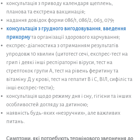
консультація з приводу календаря щеплень,
планова та екстрена вакцинація;
надання довідок форми 086/1, 086/2, 063, 079
;
консультація з грудного вигодовування
,
введення
прикорму
та організації здорового харчування;
експрес-діагностика з отриманням результатів
упродовж 10 хвилин (цитотест сечі, експрес-тест на
грип і деякі інші респіраторні віруси, тест на
стрептокок групи А, тест на рівень феритину та
вітаміну Д у крові, тест на гепатит В і С, ВІЛ, сифіліс та
інші експрес-тести);
консультація щодо режиму дня і сну, гігієни та інших
особливостей догляду за дитиною;
наявність будь-яких «незручних», але важливих
питань.
Симптоми, які потребують термінового звернення до