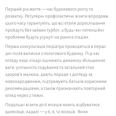
Перший рік життя — час бурхливого росту та
розвитку. Регулярні профілактичні візити впродовж
цього часу гарантують, що всі етапи дорослішання
пройдуть без зайвих турбот, а будь-які потенційні
проблеми будуть усунуті на ранніх стадіях.
Перша консультація педіатра проводиться в перші
дні після виписки з пологового будинку. Під час
огляду наші лікарі оцінюють динаміку збільшення
ваги, успішність годування та загальний стан
здоров’я малюка, дають поради з догляду за
новонародженим, підтримують батьків корисними
рекомендаціями, а також призначають повторний
огляд через 2 тижні.
Подальші візити до 6 місяців мають відбуватися
щомісяця, надалі — у 6, 9, 12 місяців. Вони