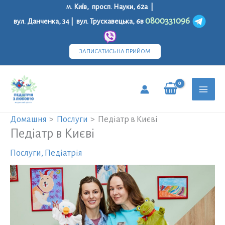
Перейти
м. Київ, просп. Науки, 62а |
до
0800331096
вул. Данченка, 34 | вул. Трускавецька, 6в
вмісту
ЗАПИСАТИСЬ НА ПРИЙОМ
MAI
Домашня
Послуги
Педіатр в Києві
MEN
Педіатр в Києві
Послуги
,
Педіатрія