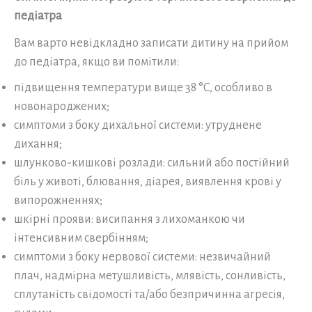
педіатра
Вам варто невідкладно записати дитину на прийом
до педіатра, якщо ви помітили:
підвищення температури вище 38 °C, особливо в
новонароджених;
симптоми з боку дихальної системи: утруднене
дихання;
шлунково-кишкові розлади: сильний або постійний
біль у животі, блювання, діарея, виявлення крові у
випорожненнях;
шкірні прояви: висипання з лихоманкою чи
інтенсивним свербінням;
симптоми з боку нервової системи: незвичайний
плач, надмірна метушливість, млявість, сонливість,
сплутаність свідомості та/або безпричинна агресія,