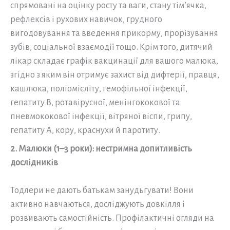
спрямовані на оцінку росту та ваги, стану тім’ячка,
рефлексів і рухових навичок, грудного
вигодовування та введення прикорму, прорізування
зубів, соціальної взаємодії тощо. Крім того, дитячий
лікар складає графік вакцинації для вашого малюка,
згідно з яким він отримує захист від дифтерії, правця,
кашлюка, поліомієліту, гемофільної інфекції,
гепатиту В, ротавірусної, менінгококової та
пневмококової інфекції, вітряної віспи, грипу,
гепатиту А, кору, краснухи й паротиту.
2. Малюки (1–3 роки): нестримна допитливість
дослідників
Тодлери не дають батькам занудьгувати! Вони
активно навчаються, досліджують довкілля і
розвивають самостійність. Профілактичні огляди на