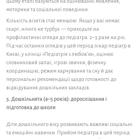
цьому етапі базуються на оцінюванні мовлення,
моторики та соціальної поведінки.
Кількість візитів стає меншою. Якщо у вас немає
скарг, нічого не турбує — приходьте на
профілактичні огляди до педіатра 2–3 рази на рік.
Під час останніх оглядів у цей період лікар педіатр в
Києві, у клініці «Педіатрія з любов’ю», оцінює
словниковий запас, ігрові звички, фізичну
координацію, режим харчування та сну й дає
персональні рекомендації щодо готовності до
відвідування дошкільних закладів.
3. Дошкільнята (4–5 років): дорослішання і
підготовка до школи
Діти дошкільного віку розвивають важливі соціальні
та емоційні навички. Прийом педіатра в цей період