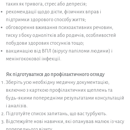
таких як тривога, стрес або депресія;
рекомендації щодо дієти, фізичних вправ і
підтримки здорового способу життя;
обговорення вживання психоактивних речовин,
тиску з боку однолітків або родичів, особливостей
побудови здорових стосунків тощо;
вакцинацію від ВПЛ (вірусу папіломи людини) і
менінгококової інфекції.
Як підготуватися до профілактичного огляду
Зберіть усю необхідну медичну документацію,
включно з карткою профілактичних щеплень та
будь-якими попередніми результатами консультацій
і аналізів.
Підготуйте список запитань, що вас турбують.
Відстежуйте нові навички, які опанував малюк із часу
попереднього візиту.