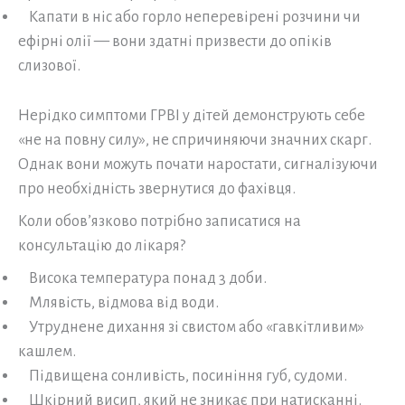
Капати в ніс або горло неперевірені розчини чи
ефірні олії — вони здатні призвести до опіків
слизової.
Нерідко симптоми ГРВІ у дітей демонструють себе
«не на повну силу», не спричиняючи значних скарг.
Однак вони можуть почати наростати, сигналізуючи
про необхідність звернутися до фахівця.
Коли обов’язково потрібно записатися на
консультацію до лікаря?
Висока температура понад 3 доби.
Млявість, відмова від води.
Утруднене дихання зі свистом або «гавкітливим»
кашлем.
Підвищена сонливість, посиніння губ, судоми.
Шкірний висип, який не зникає при натисканні.