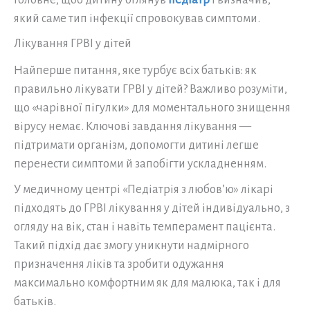
який саме тип інфекції спровокував симптоми.
Лікування ГРВІ у дітей
Найперше питання, яке турбує всіх батьків: як
правильно лікувати ГРВІ у дітей? Важливо розуміти,
що «чарівної пігулки» для моментального знищення
вірусу немає. Ключові завдання лікування —
підтримати організм, допомогти дитині легше
перенести симптоми й запобігти ускладненням.
У медичному центрі «Педіатрія з любов’ю» лікарі
підходять до ГРВІ лікування у дітей індивідуально, з
огляду на вік, стан і навіть темперамент пацієнта.
Такий підхід дає змогу уникнути надмірного
призначення ліків та зробити одужання
максимально комфортним як для малюка, так і для
батьків.