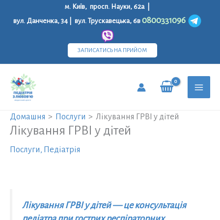
Перейти
м. Київ, просп. Науки, 62а |
до
0800331096
вул. Данченка, 34 | вул. Трускавецька, 6в
вмісту
ЗАПИСАТИСЬ НА ПРИЙОМ
MAI
Домашня
Послуги
Лікування ГРВІ у дітей
MEN
Лікування ГРВІ у дітей
Послуги
,
Педіатрія
Лікування ГРВІ у дітей — це консультація
педіатра при гострих респіраторних