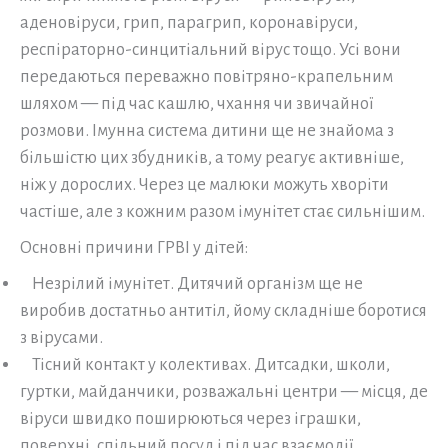
аденовіруси, грип, парагрип, коронавіруси,
респіраторно-синцитіальний вірус тощо. Усі вони
передаються переважно повітряно-крапельним
шляхом — під час кашлю, чхання чи звичайної
розмови. Імунна система дитини ще не знайома з
більшістю цих збудників, а тому реагує активніше,
ніж у дорослих. Через це малюки можуть хворіти
частіше, але з кожним разом імунітет стає сильнішим.
Основні причини ГРВІ у дітей:
Незрілий імунітет. Дитячий організм ще не
виробив достатньо антитіл, йому складніше боротися
з вірусами.
Тісний контакт у колективах. Дитсадки, школи,
гуртки, майданчики, розважальні центри — місця, де
віруси швидко поширюються через іграшки,
поверхні, спільний посуд і під час взаємодії.