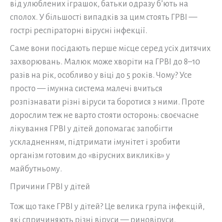
від улюблених іграшок, батьки одразу б’ють на
сполох. У більшості випадків за цим стоять ГРВІ —
гострі респіраторні вірусні інфекції.
Саме вони посідають перше місце серед усіх дитячих
захворювань. Малюк може хворіти на ГРВІ до 8–10
разів на рік, особливо у віці до 5 років. Чому? Усе
просто — імунна система малечі вчиться
розпізнавати різні віруси та боротися з ними. Проте
дорослим теж не варто стояти осторонь: своєчасне
лікування ГРВІ у дітей допомагає запобігти
ускладненням, підтримати імунітет і зробити
організм готовим до «вірусних викликів» у
майбутньому.
Причини ГРВІ у дітей
Тож що таке ГРВІ у дітей? Це велика група інфекцій,
які спричиняють різні віруси — риновіруси,