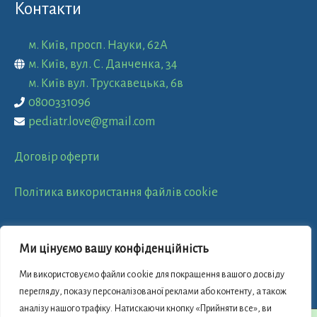
Контакти
м. Київ, просп. Науки, 62А
м. Київ, вул. С. Данченка, 34
м. Київ вул. Трускавецька, 6в
0800331096
pediatr.love@gmail.com
Договір оферти
Політика використання файлів cookie
Пошук
Ми цінуємо вашу конфіденційність
Ми використовуємо файли cookie для покращення вашого досвіду
перегляду, показу персоналізованої реклами або контенту, а також
аналізу нашого трафіку. Натискаючи кнопку «Прийняти все», ви