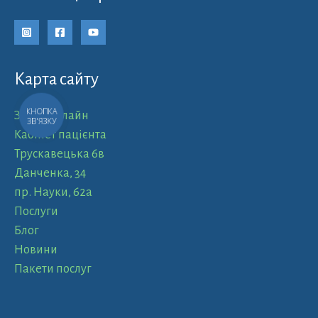
Карта сайту
КНОПКА
Запис онлайн
ЗВ'ЯЗКУ
Кабінет пацієнта
Трускавецька 6в
Данченка, 34
пр. Науки, 62а
Послуги
Блог
Новини
Пакети послуг