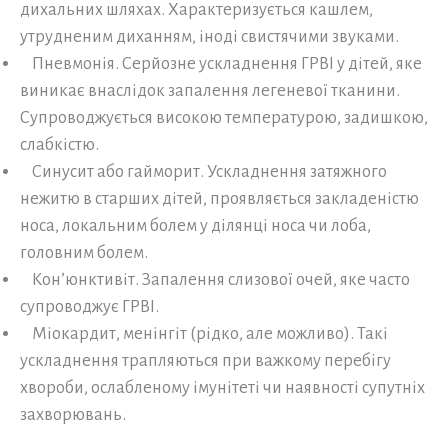
дихальних шляхах. Характеризується кашлем,
утрудненим диханням, іноді свистячими звуками.
Пневмонія. Серйозне ускладнення ГРВІ у дітей, яке
виникає внаслідок запалення легеневої тканини.
Супроводжується високою температурою, задишкою,
слабкістю.
Синусит або гайморит. Ускладнення затяжного
нежитю в старших дітей, проявляється закладеністю
носа, локальним болем у ділянці носа чи лоба,
головним болем.
Кон’юнктивіт. Запалення слизової очей, яке часто
супроводжує ГРВІ.
Міокардит, менінгіт (рідко, але можливо). Такі
ускладнення трапляються при важкому перебігу
хвороби, ослабленому імунітеті чи наявності супутніх
захворювань.