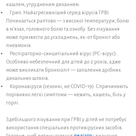
кашлем, утрудненим диханням.
Грип. Найагресивніший серед вірусів ГРВІ.
Починається раптово — з високої температури, болю
в м’язах, головного болю та ознобу. Без лікування
може призвести до ускладнень, як-от бронхіт або
пневмонія.
Респіраторно-синцитіальний вірус (РС-вірус).
Особливо небезпечний для дітей до 2 років, адже
може викликати бронхіоліт — запалення дрібних
дихальних шляхів.
Коронавіруси (сезонні, не COVID-19). Спричиняють
порівняно легкі симптоми — нежить, кашель, біль у
горлі.
Здебільшого лікування при ГРВІ у дітей не потребує
використання спеціальних противірусних засобів.
Головне, щоб дитину оглянув
педіатр
і визначив,