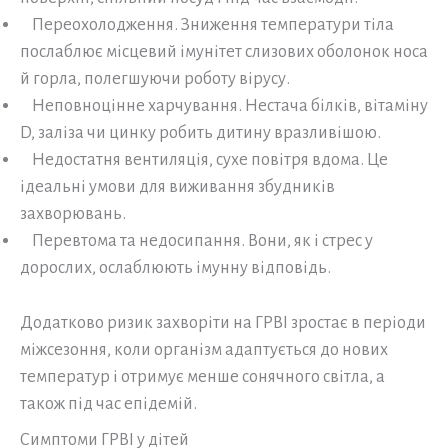
Переохолодження. Зниження температури тіла
послаблює місцевий імунітет слизових оболонок носа
й горла, полегшуючи роботу вірусу.
Неповноцінне харчування. Нестача білків, вітаміну
D, заліза чи цинку робить дитину вразливішою.
Недостатня вентиляція, сухе повітря вдома. Це
ідеальні умови для виживання збудників
захворювань.
Перевтома та недосипання. Вони, як і стрес у
дорослих, ослаблюють імунну відповідь.
Додатково ризик захворіти на ГРВІ зростає в періоди
міжсезоння, коли організм адаптується до нових
температур і отримує менше сонячного світла, а
також під час епідемій.
Симптоми ГРВІ у дітей