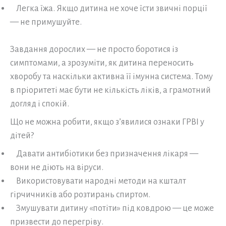
Легка їжа. Якщо дитина не хоче їсти звичні порції
— не примушуйте.
Завдання дорослих — не просто боротися із
симптомами, а зрозуміти, як дитина переносить
хворобу та наскільки активна її імунна система. Тому
в пріоритеті має бути не кількість ліків, а грамотний
догляд і спокій.
Що не можна робити, якщо з’явилися ознаки ГРВІ у
дітей?
Давати антибіотики без призначення лікаря —
вони не діють на віруси.
Використовувати народні методи на кшталт
гірчичників або розтирань спиртом.
Змушувати дитину «потіти» під ковдрою — це може
призвести до перегріву.