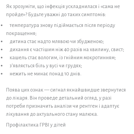
Як зрозуміти, що інфекція ускладнилася і «сама не
пройде»? Будьте уважні до таких симптомів:
температура знову підіймається після періоду
покращення;
дитина стає надто млявою чи збудженою;
дихання є частішим ніж 40 разів на хвилину, свист;
кашель стає вологим, із гнійним мокротинням;
з’являється біль у вусі чи грудях;
нежить не минає понад 10 днів.
Поява цих ознак — сигнал якнайшвидше звернутися
до лікаря. Він проведе детальний огляд, у разі
потреби призначить аналізи чи рентген і адаптує
лікування до актуального стану малюка.
Профілактика ГРВІ у дітей