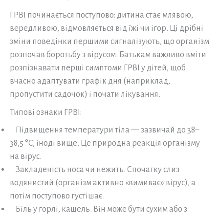
ГРВІ починається поступово: дитина стає млявою,
вередливою, відмовляється від їжі чи ігор. Ці дрібні
зміни поведінки першими сигналізують, що організм
розпочав боротьбу з вірусом. Батькам важливо вміти
розпізнавати перші симптоми ГРВІ у дітей, щоб
вчасно адаптувати графік дня (наприклад,
пропустити садочок) і почати лікування.
Типові ознаки ГРВІ:
Підвищення температури тіла — зазвичай до 38–
38,5 °C, іноді вище. Це природна реакція організму
на вірус.
Закладеність носа чи нежить. Спочатку слиз
водянистий (організм активно «вимиває» вірус), а
потім поступово густішає.
Біль у горлі, кашель. Він може бути сухим або з