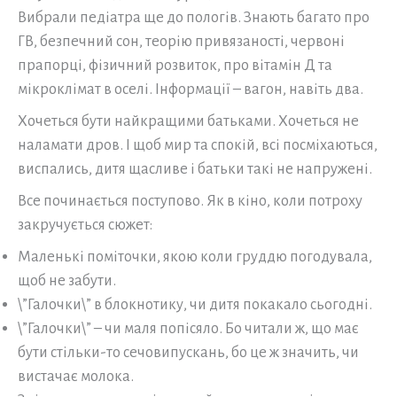
Вибрали педіатра ще до пологів. Знають багато про
ГВ, безпечний сон, теорію привязаності, червоні
прапорці, фізичний розвиток, про вітамін Д та
мікроклімат в оселі. Інформації – вагон, навіть два.
Хочеться бути найкращими батьками. Хочеться не
наламати дров. І щоб мир та спокій, всі посміхаються,
виспались, дитя щасливе і батьки такі не напружені.
Все починається поступово. Як в кіно, коли потроху
закручується сюжет:
Маленькі поміточки, якою коли груддю погодувала,
щоб не забути.
\”Галочки\” в блокнотику, чи дитя покакало сьогодні.
\”Галочки\” – чи маля попісяло. Бо читали ж, що має
бути стільки-то сечовипускань, бо це ж значить, чи
вистачає молока.