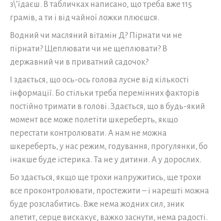
з\’їдаєш. В табличках написано, що треба вже 115
грамів, а ти і від чайної ложки плюєшся.
Водний чи масляний вітамін Д? Пірнати чи не
пірнати? Щеплювати чи не щеплювати? В
державний чи в приватний садочок?
І здається, що ось-ось голова лусне від кількості
інформації. Бо стільки треба перемінних факторів
постійно тримати в голові. Здається, що в будь-який
момент все може полетіти шкереберть, якщо
перестати контролювати. А нам не можна
шкереберть, у нас режим, годування, прогулянки, бо
інакше буде істерика. Та не у дитини. А у дорослих.
Бо здається, якщо ще трохи напружитись, ще трохи
все проконтролювати, простежити – і нарешті можна
буде розслабитись. Вже нема жодних сил, зник
апетит, серце вискакує, важко заснути, нема радості.