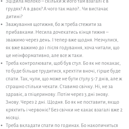
Зцідила молоко – скільки ж його там взагалі є в
грудях? А в двох? А чого так мало?.. Чи вистачає
дитині?
Зважування щотижня, бо ж треба стежити за
прибавками. Несила дочекатись кінця тижня –
зважимо через день. І тепер вже щодня. Незчулися,
як вже важимо до і після годування, хоча читали, що
це неінформативно, але все ж таки.
Треба контролювати, щоб був стул. Бо як не покакає,
то буде більше трудитися, крехтіти вночі, гірше буде
спати. Так, чули, що може не бути стулу 5-7 днів, але ж
страшно стільки чекати. Ставимо свічку. Ні, не за
здравіє, а гліцеринову. Потім через 3 дні знову.
Знову. Через 2 дні. Щодня. Бо як не поставити, якщо
кряхтить і червоніє? Без свічки не какає взагалі вже 2
місяці.
Треба вкладати спати по годинах. Бо накопичиться