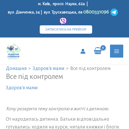
Перейти
м. Київ, просп. Науки, 62а |
до
0800331096
вул. Данченка, 34 | вул. Трускавецька, 6в
вмісту
ЗАПИСАТИСЬ НА ПРИЙОМ
MAI
Домашня
Здоров'я мами
Все під контролем
MEN
Все під контролем
Здоров'я мами
Хочу розкрити тему контролю в житті з дитиною.
От народилась дитинка. Батьки відповідально
готувались: ходили на курси, читали книжки і блоги.