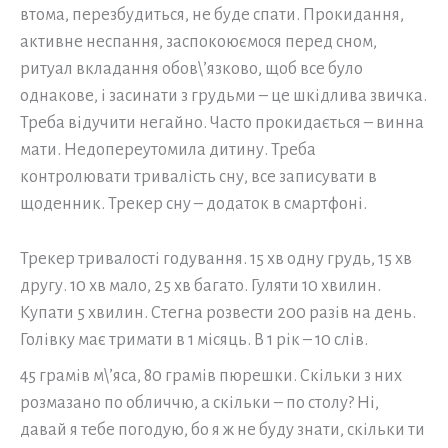
втома, перезбудиться, не буде спати. Прокидання,
активне неспання, заспокоюємося перед сном,
ритуал вкладання обов\’язково, щоб все було
однакове, і засинати з грудьми – це шкідлива звичка.
Треба відучити негайно. Часто прокидається – винна
мати. Недопереутомила дитину. Треба
контролювати тривалість сну, все записувати в
щоденник. Трекер сну – додаток в смартфоні.
Трекер тривалості годування. 15 хв одну грудь, 15 хв
другу. 10 хв мало, 25 хв багато. Гуляти 10 хвилин.
Купати 5 хвилин. Стегна розвести 200 разів на день.
Голівку має тримати в 1 місяць. В 1 рік – 10 слів.
45 грамів м\’яса, 80 грамів пюрешки. Скільки з них
розмазано по обличчю, а скільки – по столу? Ні,
давай я тебе погодую, бо я ж не буду знати, скільки ти