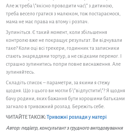
Але ж треба \”якісно проводити час\” з дитиною,
треба весело гратися з малюком, тож постараємося,
мама не має права на втому і розпач.
Зупиніться. Є такий момент, коли збільшення
контролю вже не покращує результат. Ви відчували
таке? Коли оці всі трекери, годинник та записники
стають знаряддями тортур, а не свідками перемог. І
страшно зупинитись попри повне виснаження. Але
зупиняйтесь.
Складіть список – параметри, за якими я стежу
щодня. Що з цього ви могли б \”відпустити\”? Я щодня
бачу родини, яких бажання бути хорошими батьками
загнало в тривожний розлад. Бережіть себе.
ЧИТАЙТЕ ТАКОЖ:
Тривожні розлади у матері
Автор: педіатр, консультант з грудного вигодовування