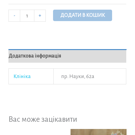
Он-
ДОДАТИ В КОШИК
-
+
лайн
консультація
педіатра
кількість
Додаткова інформація
Клініка
пр. Науки, 62а
Вас може зацікавити