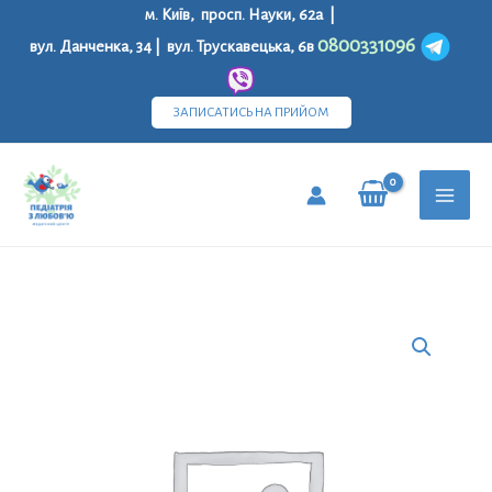
Перейти
м. Київ, просп. Науки, 62а |
до
0800331096
вул. Данченка, 34 | вул. Трускавецька, 6в
вмісту
ЗАПИСАТИСЬ НА ПРИЙОМ
MAI
MEN