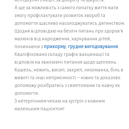
А ще за можливість з самого початку життя мати
змогу профілактувати розвиток хвороб та
допомогти щасливо насолоджуватись дитинством.
Щодня відповідаю на безліч питань про здоров’я
малюків від народження, харчування дітей,
починаючи з
прикорму
,
грудне вигодовування
.
Кваліфіковано складу графік вакцинації та
відповім на хвилюючі питання щодо щеплень.
Кашель, нежить, висип, закреп, лихоманка, біль в
животі та інші неприємності – ніжно та доказово
допоможу розібратись з симптомами та навчу як
допомогти.
З нетерпінням чекаю на зустріч з кожним
маленьким пацієнтом!