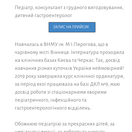
Педіатр, консультант з грудного вигодовування,
дитячий гастроентеролог
ЗАПИС НА ПРИЙОМ
Навчалась в ВНМУ ім. М.І.Пирогова, що в
чарівному місті Вінниця. Інтернатура проходила
на клінічних базах Києва та Черкас. Так, досвід
навчання різних куточків України неймовірний!
2019 року завершила курс клінічної ординатури,
за період якої працювала на базі ДКЛ №9, маю
досвід роботи зі стаціонарними хворими
педіатричного, інфекційного та
гастроентерологічного відділень.
Обожнюю педіатрію за прекрасних дітей, за
непідкупні емоції, за доброту та щирість.