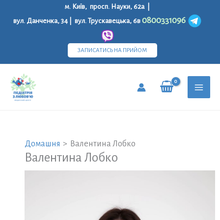
Перейти
м. Київ, просп. Науки, 62а |
до
0800331096
вул. Данченка, 34 | вул. Трускавецька, 6в
вмісту
ЗАПИСАТИСЬ НА ПРИЙОМ
MAI
MEN
Домашня
Валентина Лобко
Валентина Лобко